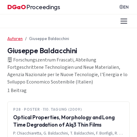
Zum Inhalt springen
DGaO
Proceedings
·
EN
Autoren
Giuseppe Baldacchini
Giuseppe Baldacchini
Forschungszentrum Frascati, Abteilung
Fortgeschrittene Technologien und Neue Materialien,
Agenzia Nazionale per le Nuove Tecnologie, l'Energia e lo
Sviluppo Economico Sostenibile (Italien)
1 Beitrag
P28 · POSTER · 110. TAGUNG (2009)
Optical Properties, Morphology and Long
Time Degradation of Alq3 Thin Films
P. Chiacchiaretta, G. Baldacchini, T. Baldacchini, F. Bonfigli, R. B. Pode, R. M. Montereali, M. A. Vincenti