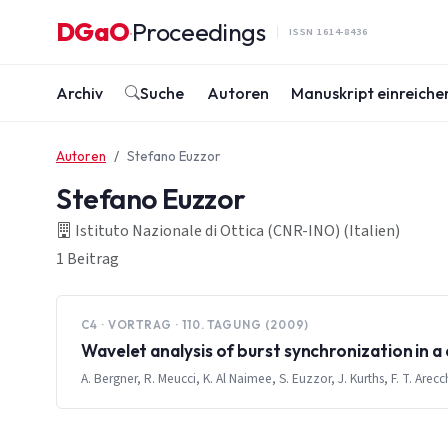
Zum Inhalt springen
DGaO
Proceedings
·
ISSN 1614-8436
Archiv
Suche
Autoren
Manuskript einreiche
Autoren
Stefano Euzzor
Stefano Euzzor
Istituto Nazionale di Ottica (CNR-INO) (Italien)
1 Beitrag
C4 · VORTRAG · 110. TAGUNG (2009)
Wavelet analysis of burst synchronization in 
A. Bergner, R. Meucci, K. Al Naimee, S. Euzzor, J. Kurths, F. T. Arecc