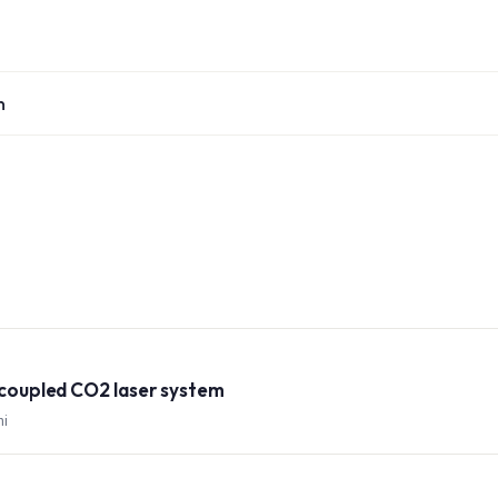
n
a coupled CO2 laser system
hi