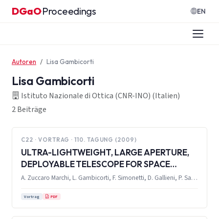
Zum Inhalt springen
DGaO
Proceedings
·
EN
Autoren
Lisa Gambicorti
Lisa Gambicorti
Istituto Nazionale di Ottica (CNR-INO) (Italien)
2 Beiträge
C22 · VORTRAG · 110. TAGUNG (2009)
ULTRA-LIGHTWEIGHT, LARGE APERTURE,
DEPLOYABLE TELESCOPE FOR SPACE
APPLICATIONS: A TECHNOLOGY
A. Zuccaro Marchi, L. Gambicorti, F. Simonetti, D. Gallieni, P. Salinari, F. Lisi, A. Bursi, M. Olivier, R. Biasi
DEMONSTRATOR
PDF
Vortrag