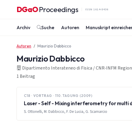
Zum Inhalt springen
DGaO
Proceedings
·
ISSN 1614-8436
Archiv
Suche
Autoren
Manuskript einreiche
Autoren
Maurizio Dabbicco
Maurizio Dabbicco
Dipartimento Interateneo di Fisica / CNR-INFM Regional 
1 Beitrag
C18 · VORTRAG · 110. TAGUNG (2009)
Laser - Self - Mixing interferometry for mul
S. Ottonelli, M. Dabbicco, F. De Lucia, G. Scamarcio