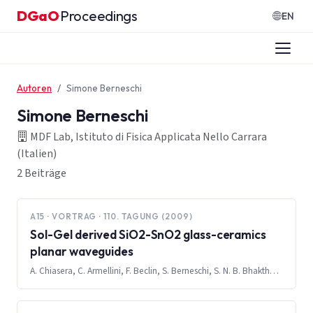
Zum Inhalt springen
DGaO
Proceedings
·
EN
Autoren
Simone Berneschi
Simone Berneschi
MDF Lab, Istituto di Fisica Applicata Nello Carrara
(Italien)
2 Beiträge
A15 · VORTRAG · 110. TAGUNG (2009)
Sol-Gel derived SiO2-SnO2 glass-ceramics
planar waveguides
A. Chiasera, C. Armellini, F. Beclin, S. Berneschi, S. N. B. Bhaktha, M. Bouazaoui, B. Capoen, A. Chiappini, M. Ferrari, Y. Jestin, C. Kinowski, E. Moser, D. N. Rao, G. C. Righini, G. Speranza, S. Turrell