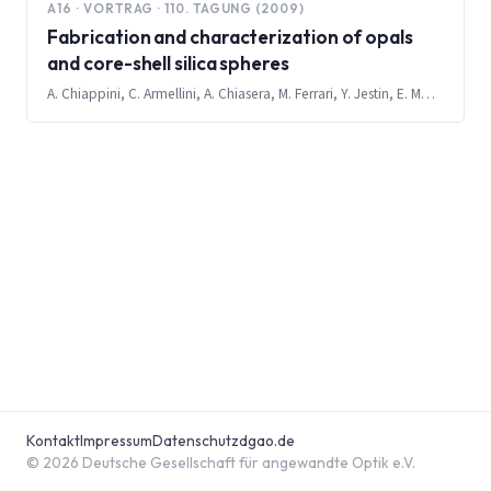
A16 · VORTRAG · 110. TAGUNG (2009)
Fabrication and characterization of opals
and core-shell silica spheres
A. Chiappini, C. Armellini, A. Chiasera, M. Ferrari, Y. Jestin, E. Moser, R. Retoux, G. Speranza, L. Minati, S. Berneschi, G. Nunzi Conti, S. Soria, S. Pelli, G. C. Righini
Kontakt
Impressum
Datenschutz
dgao.de
© 2026 Deutsche Gesellschaft für angewandte Optik e.V.