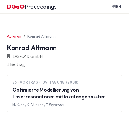
Zum Inhalt springen
DGaO
Proceedings
·
EN
Autoren
Konrad Altmann
Konrad Altmann
LAS-CAD GmbH
1 Beitrag
B5 · VORTRAG · 109. TAGUNG (2008)
Optimierte Modellierung von
Laserresonatoren mit lokal angepassten
Propagationsverfahren
M. Kuhn, K. Altmann, F. Wyrowski