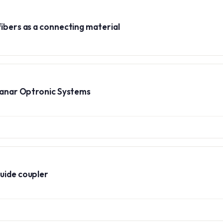
fibers as a connecting material
Planar Optronic Systems
uide coupler