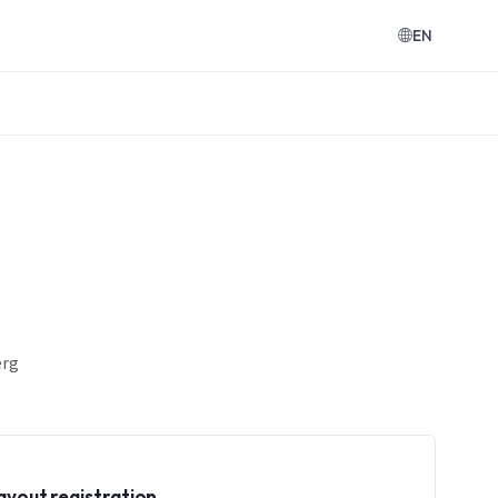
EN
erg
layout registration