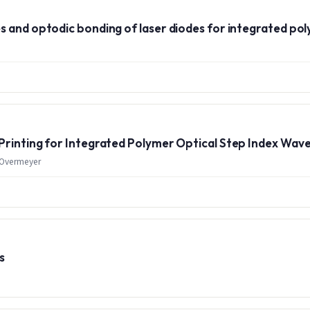
s and optodic bonding of laser diodes for integrated po
Printing for Integrated Polymer Optical Step Index Wav
. Overmeyer
s