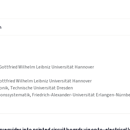
n
Gottfried Wilhelm Leibniz Universität Hannover
ttfried Wilhelm Leibniz Universität Hannover
ronik, Technische Universität Dresden
ionssystematik, Friedrich-Alexander-Universität Erlangen-Nürnb
veguides into printed circuit boards via opto-electrical 