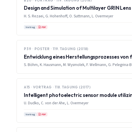
B20 · VORTRAG · 119. TAGUNG (2018)
Design and Simulation of Multilayer GRIN Lens 
H. S. Rezaei, G. Hohenhoff, O. Suttmann, L. Overmeyer
PDF
Vortrag
P39 · POSTER · 119. TAGUNG (2018)
Entwicklung eines Herstellungsprozesses von
S. Böhm, K. Hausmann, M. Wysmolek, F. Wellmann, G. Pelegrina-Bon
A15 · VORTRAG · 118. TAGUNG (2017)
Intelligent photoelectric sensor module utiliz
U. Dudko, C. von der Ahe, L. Overmeyer
PDF
Vortrag