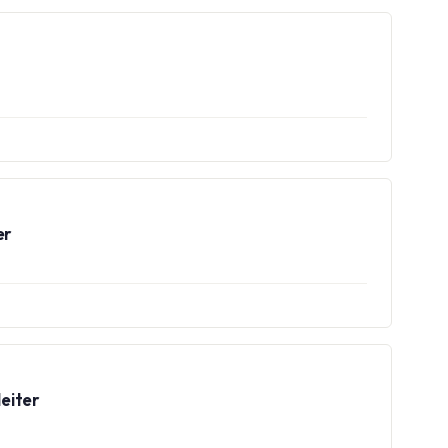
er
eiter