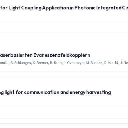
for Light Coupling Application in Photonic Integrated Ci
 faserbasierten Evaneszenzfeldkopplern
illa, S. Schlangen, K. Bremer, B. Roth, L. Overmeyer, M. Steinke, D. Kracht, J. 
ing light for communication and energy harvesting