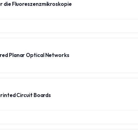
ür die Fluoreszenzmikroskopie
red Planar Optical Networks
rinted Circuit Boards