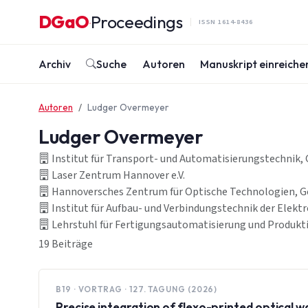
Zum Inhalt springen
DGaO
Proceedings
·
ISSN 1614-8436
Archiv
Suche
Autoren
Manuskript einreiche
Autoren
Ludger Overmeyer
Ludger Overmeyer
Institut für Transport- und Automatisierungstechnik, 
Laser Zentrum Hannover e.V.
Hannoversches Zentrum für Optische Technologien, Go
Institut für Aufbau- und Verbindungstechnik der Elekt
Lehrstuhl für Fertigungsautomatisierung und Produkt
19 Beiträge
B19 · VORTRAG · 127. TAGUNG (2026)
Precise integration of flexo-printed optical wa