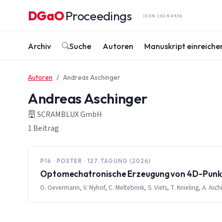
Zum Inhalt springen
DGaO
Proceedings
·
ISSN 1614-8436
Archiv
Suche
Autoren
Manuskript einreiche
Autoren
Andreas Aschinger
Andreas Aschinger
SCRAMBLUX GmbH
1 Beitrag
P16 · POSTER · 127. TAGUNG (2026)
Optomechatronische Erzeugung von 4D-Punkt
O. Oevermann, V. Nyhof, C. Meltebrink, S. Viets, T. Knieling, A. Asch