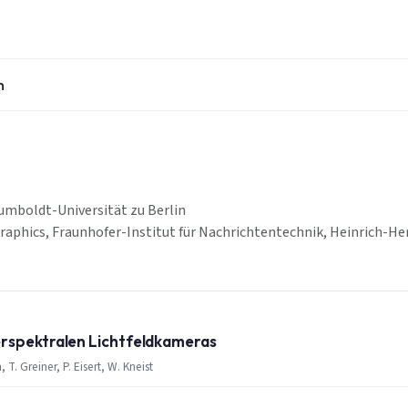
n
Humboldt-Universität zu Berlin
aphics, Fraunhofer-Institut für Nachrichtentechnik, Heinrich-He
erspektralen Lichtfeldkameras
 T. Greiner, P. Eisert, W. Kneist