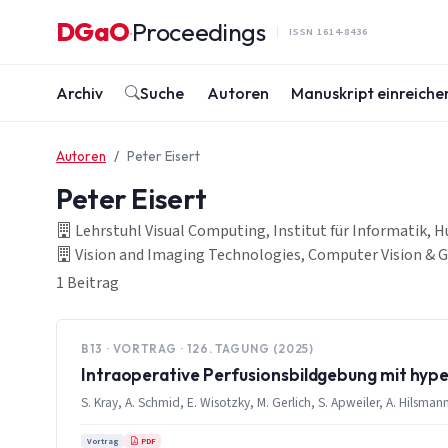
Zum Inhalt springen
DGaO
Proceedings
·
ISSN 1614-8436
Archiv
Suche
Autoren
Manuskript einreiche
Autoren
Peter Eisert
Peter Eisert
Lehrstuhl Visual Computing, Institut für Informatik, 
Vision and Imaging Technologies, Computer Vision & Gr
1 Beitrag
B13 · VORTRAG · 126. TAGUNG (2025)
Intraoperative Perfusionsbildgebung mit hyp
S. Kray, A. Schmid, E. Wisotzky, M. Gerlich, S. Apweiler, A. Hilsmann,
PDF
Vortrag