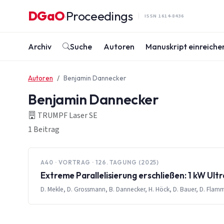
Zum Inhalt springen
DGaO
Proceedings
·
ISSN 1614-8436
Archiv
Suche
Autoren
Manuskript einreiche
Autoren
Benjamin Dannecker
Benjamin Dannecker
TRUMPF Laser SE
1 Beitrag
A40 · VORTRAG · 126. TAGUNG (2025)
Extreme Parallelisierung erschließen: 1 kW Ul
D. Mekle, D. Grossmann, B. Dannecker, H. Höck, D. Bauer, D. Flamm