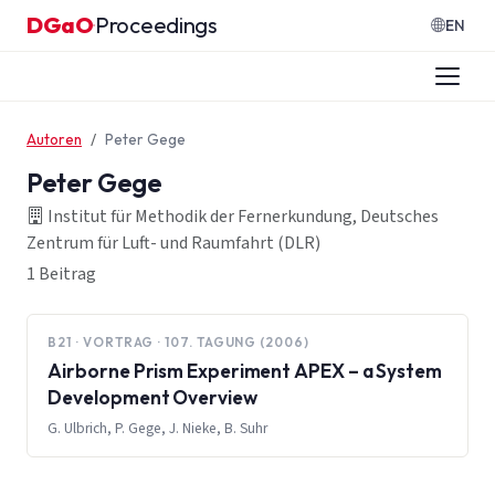
Zum Inhalt springen
DGaO
Proceedings
·
EN
Autoren
Peter Gege
Peter Gege
Institut für Methodik der Fernerkundung, Deutsches
Zentrum für Luft- und Raumfahrt (DLR)
1 Beitrag
B21 · VORTRAG · 107. TAGUNG (2006)
Airborne Prism Experiment APEX – a System
Development Overview
G. Ulbrich, P. Gege, J. Nieke, B. Suhr