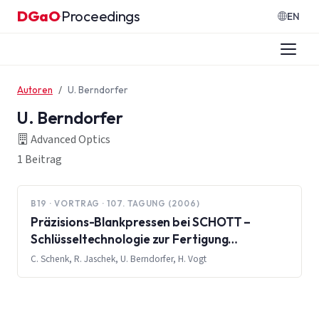
Zum Inhalt springen
DGaO
Proceedings
·
EN
Autoren
U. Berndorfer
U. Berndorfer
Advanced Optics
1 Beitrag
B19 · VORTRAG · 107. TAGUNG (2006)
Präzisions-Blankpressen bei SCHOTT –
Schlüsseltechnologie zur Fertigung
asphärischer Linsen in großen Stückzahlen
C. Schenk, R. Jaschek, U. Berndorfer, H. Vogt