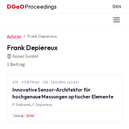
Zum Inhalt springen
DGaO
Proceedings
·
EN
Autoren
Frank Depiereux
Frank Depiereux
fionec GmbH
1 Beitrag
A15 · VORTRAG · 125. TAGUNG (2024)
Innovative Sensor-Architektur für
hochgenaue Messungen optischer Elemente
P. Drabarek, F. Depiereux
PDF
Vortrag